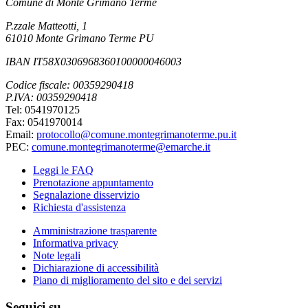
Comune di Monte Grimano Terme
P.zzale Matteotti, 1
61010 Monte Grimano Terme PU
IBAN IT58X0306968360100000046003
Codice fiscale: 00359290418
P.IVA: 00359290418
Tel: 0541970125
Fax: 0541970014
Email:
protocollo@comune.montegrimanoterme.pu.it
PEC:
comune.montegrimanoterme@emarche.it
Leggi le FAQ
Prenotazione appuntamento
Segnalazione disservizio
Richiesta d'assistenza
Amministrazione trasparente
Informativa privacy
Note legali
Dichiarazione di accessibilità
Piano di miglioramento del sito e dei servizi
Seguici su