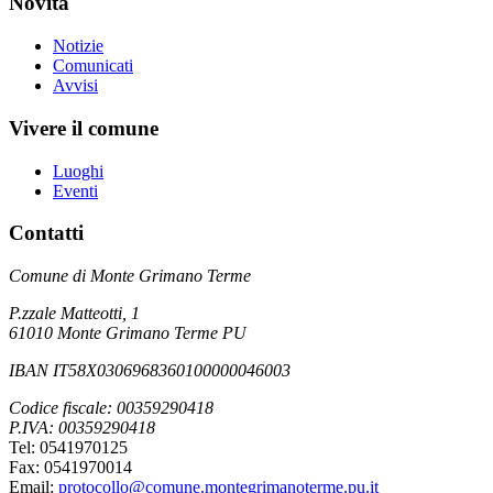
Novità
Notizie
Comunicati
Avvisi
Vivere il comune
Luoghi
Eventi
Contatti
Comune di Monte Grimano Terme
P.zzale Matteotti, 1
61010 Monte Grimano Terme PU
IBAN IT58X0306968360100000046003
Codice fiscale: 00359290418
P.IVA: 00359290418
Tel: 0541970125
Fax: 0541970014
Email:
protocollo@comune.montegrimanoterme.pu.it