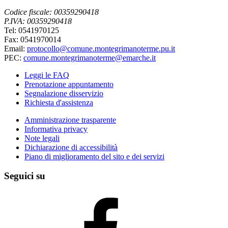
Codice fiscale: 00359290418
P.IVA: 00359290418
Tel: 0541970125
Fax: 0541970014
Email:
protocollo@comune.montegrimanoterme.pu.it
PEC:
comune.montegrimanoterme@emarche.it
Leggi le FAQ
Prenotazione appuntamento
Segnalazione disservizio
Richiesta d'assistenza
Amministrazione trasparente
Informativa privacy
Note legali
Dichiarazione di accessibilità
Piano di miglioramento del sito e dei servizi
Seguici su