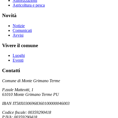
Autorizzazioni
Agricoltura e pesca
Novità
Notizie
Comunicati
Avvisi
Vivere il comune
Luoghi
Eventi
Contatti
Comune di Monte Grimano Terme
P.zzale Matteotti, 1
61010 Monte Grimano Terme PU
IBAN IT58X0306968360100000046003
Codice fiscale: 00359290418
P.IVA: 00359290418