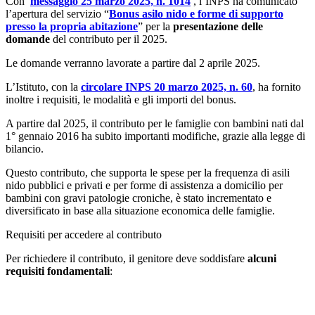
Con
messaggio 25 marzo 2025, n. 1014
, l’INPS ha comunicato
l’apertura del servizio “
Bonus asilo nido e forme di supporto
presso la propria abitazione
” per la
presentazione delle
domande
del contributo per il 2025.
Le domande verranno lavorate a partire dal 2 aprile 2025.
L’Istituto, con la
circolare INPS 20 marzo 2025, n. 60
, ha fornito
inoltre i requisiti, le modalità e gli importi del bonus.
A partire dal 2025, il contributo per le famiglie con bambini nati dal
1° gennaio 2016 ha subito importanti modifiche, grazie alla legge di
bilancio.
Questo contributo, che supporta le spese per la frequenza di asili
nido pubblici e privati e per forme di assistenza a domicilio per
bambini con gravi patologie croniche, è stato incrementato e
diversificato in base alla situazione economica delle famiglie.
Requisiti per accedere al contributo
Per richiedere il contributo, il genitore deve soddisfare
alcuni
requisiti fondamentali
: