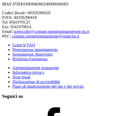
IBAN IT58X0306968360100000046003
Codice fiscale: 00359290418
P.IVA: 00359290418
Tel: 0541970125
Fax: 0541970014
Email:
protocollo@comune.montegrimanoterme.pu.it
PEC:
comune.montegrimanoterme@emarche.it
Leggi le FAQ
Prenotazione appuntamento
Segnalazione disservizio
Richiesta d'assistenza
Amministrazione trasparente
Informativa privacy
Note legali
Dichiarazione di accessibilità
Piano di miglioramento del sito e dei servizi
Seguici su