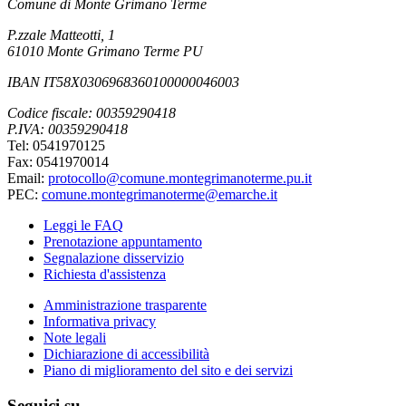
Comune di Monte Grimano Terme
P.zzale Matteotti, 1
61010 Monte Grimano Terme PU
IBAN IT58X0306968360100000046003
Codice fiscale: 00359290418
P.IVA: 00359290418
Tel: 0541970125
Fax: 0541970014
Email:
protocollo@comune.montegrimanoterme.pu.it
PEC:
comune.montegrimanoterme@emarche.it
Leggi le FAQ
Prenotazione appuntamento
Segnalazione disservizio
Richiesta d'assistenza
Amministrazione trasparente
Informativa privacy
Note legali
Dichiarazione di accessibilità
Piano di miglioramento del sito e dei servizi
Seguici su