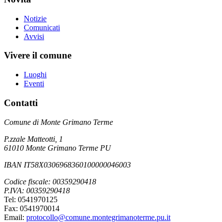
Notizie
Comunicati
Avvisi
Vivere il comune
Luoghi
Eventi
Contatti
Comune di Monte Grimano Terme
P.zzale Matteotti, 1
61010 Monte Grimano Terme PU
IBAN IT58X0306968360100000046003
Codice fiscale: 00359290418
P.IVA: 00359290418
Tel: 0541970125
Fax: 0541970014
Email:
protocollo@comune.montegrimanoterme.pu.it