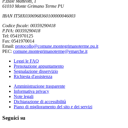
P.zzale Matteotti, 1
61010 Monte Grimano Terme PU
IBAN IT58X0306968360100000046003
Codice fiscale: 00359290418
P.IVA: 00359290418
Tel: 0541970125
Fax: 0541970014
Email:
protocollo@comune.montegrimanoterme.pu.it
PEC:
comune.montegrimanoterme@emarche.it
Leggi le FAQ
Prenotazione appuntamento
Segnalazione disservizio
Richiesta d'assistenza
Amministrazione trasparente
Informativa privacy
Note legali
Dichiarazione di accessibilità
Piano di miglioramento del sito e dei servizi
Seguici su