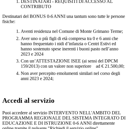
DESTINATARI - REQUISITI DI ACCESSO AL
CONTRIBUTO
Destinatari del BONUS
0-6 ANNI
una tantum sono tutte le persone
fisiche:
Aventi residenza nel Comune di Monte Grimano Terme;
Aver uno o più figli di età compresa tra 0 e 6 anni che
hanno frequentato i nidi d’infanzia o Centri Estivi ed
hanno sostenuto spese inerenti i buoni pasto nell’anno
2023 e 2024
Con un’ATTESTAZIONE ISEE (ai sensi del DPCM
159/2013) con un valore non superiore ad € 21.500,00;
Non aver percepito emolumenti similari nel corso degli
anni 2023 e 2024;
Accedi al servizio
Puoi accedere al servizio INTERVENTO NELL'AMBITO DEL
PROGRAMMA REGIONALE DEL SISTEMA INTEGRATO DI
EDUCAZIONE E DI ISTRUZIONE 0-6 ANNI direttamente
online tramite il pulsante "Richiedi il servizio online" .