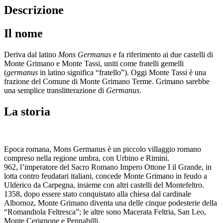
Descrizione
Il nome
Deriva dal latino
Mons Germanus
e fa riferimento ai due castelli di
Monte Grimano e Monte Tassi, uniti come fratelli gemelli
(
germanus
in latino significa “fratello”). Oggi Monte Tassi è una
frazione del Comune di Monte Grimano Terme. Grimano sarebbe
una semplice translitterazione di
Germanus
.
La storia
Epoca romana, Mons Germanus è un piccolo villaggio romano
compreso nella regione umbra, con Urbino e Rimini.
962, l’imperatore del Sacro Romano Impero Ottone I il Grande, in
lotta contro feudatari italiani, concede Monte Grimano in feudo a
Ulderico da Carpegna, insieme con altri castelli del Montefeltro.
1358, dopo essere stato conquistato alla chiesa dal cardinale
Albornoz, Monte Grimano diventa una delle cinque podesterie della
“Romandiola Feltresca”; le altre sono Macerata Feltria, San Leo,
Monte Cerignone e Pennabilli.