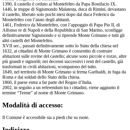
1390, il castello è ceduto ai Montefeltro da Papa Bonifacio IX.
1446, le truppe di Sigismondo Malatesta, duca di Rimini, devastano
il castello, liberato solo pochi mesi dopo dal duca Federico da
Montefeltro con l’aiuto degli abitanti.
1461, Federico da Montefeltro, con l’appoggio di Papa Pio II, di
Alfonso re di Napoli e della Repubblica di San Marino, sconfigge
definitivamente Sigismondo e si riprende Monte Grimano e tutti gli
altri castelli del Montefeltro.
XVII sec., passati definitivamente sotto lo Stato della chiesa nel
1632, ai cittadini di Monte Grimano è consentito di costruire
abitazioni sulle rovine del castello; alcune sono piccole e rozze, altre
più grandi e signorili; nei decenni successivi i resti del castello, già
trasformati in civili abitazioni, scompaiono del tutto.
1849, nel territorio di Monte Grimano si ferma Garibaldi, in fuga da
Roma e dai soldati dello Stato della chiesa.
1860, il paese entra a far parte del Regno d’Italia.
2002, in seguito a un referendum tra i cittadini, viene aggiunto il
termine “Terme” al nome di Monte Grimano.
Modalità di accesso:
Il Comune è accessibile sia a piedi che su ruote.
Indirizzo