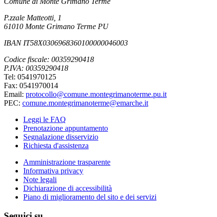
Comune di Monte Grimano Terme
P.zzale Matteotti, 1
61010 Monte Grimano Terme PU
IBAN IT58X0306968360100000046003
Codice fiscale: 00359290418
P.IVA: 00359290418
Tel: 0541970125
Fax: 0541970014
Email:
protocollo@comune.montegrimanoterme.pu.it
PEC:
comune.montegrimanoterme@emarche.it
Leggi le FAQ
Prenotazione appuntamento
Segnalazione disservizio
Richiesta d'assistenza
Amministrazione trasparente
Informativa privacy
Note legali
Dichiarazione di accessibilità
Piano di miglioramento del sito e dei servizi
Seguici su