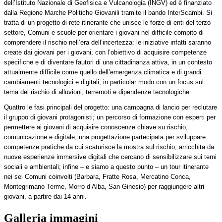
dell’Istituto Nazionale di Geofisica e Vulcanologia (INGV) ed è finanziato
dalla Regione Marche Politiche Giovanili tramite il bando InterScambi. Si
tratta di un progetto di rete itinerante che unisce le forze di enti del terzo
settore, Comuni e scuole per orientare i giovani nel difficile compito di
comprendere il rischio nell’era dell’incertezza: le iniziative infatti saranno
create dai giovani per i giovani, con l’obiettivo di acquisire competenze
specifiche e di diventare fautori di una cittadinanza attiva, in un contesto
attualmente difficile come quello dell’emergenza climatica e di grandi
cambiamenti tecnologici e digitali, in particolar modo con un focus sul
tema del rischio di alluvioni, terremoti e dipendenze tecnologiche.
Quattro le fasi principali del progetto: una campagna di lancio per reclutare
il gruppo di giovani protagonisti; un percorso di formazione con esperti per
permettere ai giovani di acquisire conoscenze chiave su rischio,
comunicazione e digitale; una progettazione partecipata per sviluppare
competenze pratiche da cui scaturisce la mostra sul rischio, arricchita da
nuove esperienze immersive digitali che cercano di sensibilizzare sui temi
sociali e ambientali; infine – e siamo a questo punto – un tour itinerante
nei sei Comuni coinvolti (Barbara, Fratte Rosa, Mercatino Conca,
Montegrimano Terme, Morro d’Alba, San Ginesio) per raggiungere altri
giovani, a partire dai 14 anni.
Galleria immagini