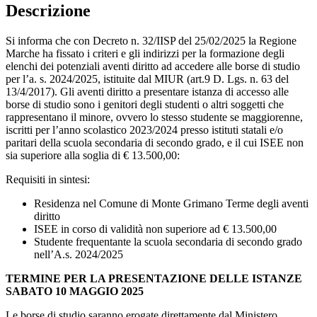
Descrizione
Si informa che con Decreto n. 32/IISP del 25/02/2025 la Regione
Marche ha fissato i criteri e gli indirizzi per la formazione degli
elenchi dei potenziali aventi diritto ad accedere alle borse di studio
per l’a. s. 2024/2025, istituite dal MIUR (art.9 D. Lgs. n. 63 del
13/4/2017). Gli aventi diritto a presentare istanza di accesso alle
borse di studio sono i genitori degli studenti o altri soggetti che
rappresentano il minore, ovvero lo stesso studente se maggiorenne,
iscritti per l’anno scolastico 2023/2024 presso istituti statali e/o
paritari della scuola secondaria di secondo grado, e il cui ISEE non
sia superiore alla soglia di € 13.500,00:
Requisiti in sintesi:
Residenza nel Comune di Monte Grimano Terme degli aventi
diritto
ISEE in corso di validità non superiore ad € 13.500,00
Studente frequentante la scuola secondaria di secondo grado
nell’A.s. 2024/2025
TERMINE PER LA PRESENTAZIONE DELLE ISTANZE
SABATO 10 MAGGIO 2025
Le borse di studio saranno erogate direttamente dal Ministero