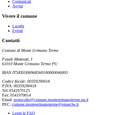
Comunicati
Avvisi
Vivere il comune
Luoghi
Eventi
Contatti
Comune di Monte Grimano Terme
P.zzale Matteotti, 1
61010 Monte Grimano Terme PU
IBAN IT58X0306968360100000046003
Codice fiscale: 00359290418
P.IVA: 00359290418
Tel: 0541970125
Fax: 0541970014
Email:
protocollo@comune.montegrimanoterme.pu.it
PEC:
comune.montegrimanoterme@emarche.it
Leggi le FAQ