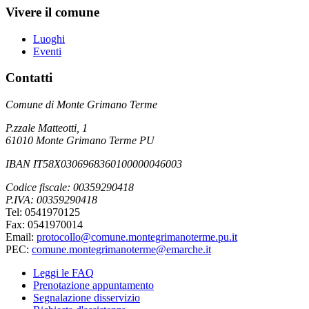
Vivere il comune
Luoghi
Eventi
Contatti
Comune di Monte Grimano Terme
P.zzale Matteotti, 1
61010 Monte Grimano Terme PU
IBAN IT58X0306968360100000046003
Codice fiscale: 00359290418
P.IVA: 00359290418
Tel: 0541970125
Fax: 0541970014
Email:
protocollo@comune.montegrimanoterme.pu.it
PEC:
comune.montegrimanoterme@emarche.it
Leggi le FAQ
Prenotazione appuntamento
Segnalazione disservizio